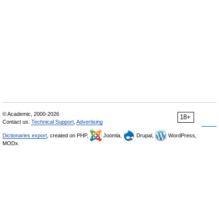
© Academic, 2000-2026
18+
Contact us:
Technical Support
,
Advertising
Dictionaries export
, created on PHP,
Joomla,
Drupal,
WordPress,
MODx.