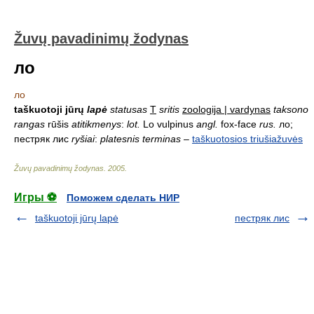
Žuvų pavadinimų žodynas
ло
ло
taškuotoji jūrų
lapė
statusas
T
sritis
zoologija | vardynas
taksono
rangas
rūšis
atitikmenys
:
lot.
Lo vulpinus
angl.
fox-face
rus.
ло;
пестряк лис
ryšiai
:
platesnis terminas
–
taškuotosios triušiažuvės
Žuvų pavadinimų žodynas
.
2005
.
Игры ⚽
Поможем сделать НИР
taškuotoji jūrų lapė
пестряк лис