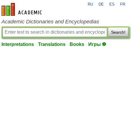
RU
DE
ES
FR
en-academic.com
Academic Dictionaries and Encyclopedias
Search!
Interpretations
Translations
Books
Игры ⚽